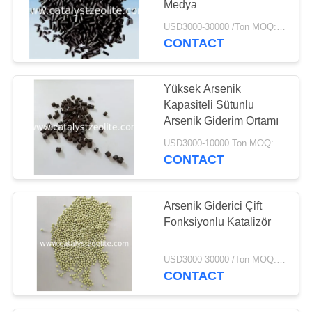
Medya
69
USD3000-30000 /Ton MOQ:1 kg
Hidro-işlem
CONTACT
katalizörü
Yüksek Arsenik
Kapasiteli Sütunlu
Arsenik Giderim Ortamı
USD3000-10000 Ton MOQ:1 kg
CONTACT
13
Deoksidasyon
Arsenik Giderici Çift
Fonksiyonlu Katalizör
USD3000-30000 /Ton MOQ:1 kg
CONTACT
10