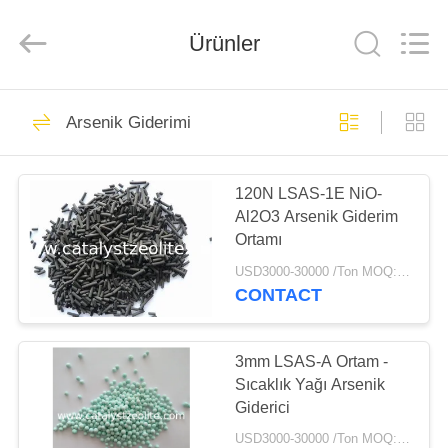
CATALYSTS
GROUP
CO.,LTD.
Ürünler
All
Rights
Reserved.
EV
22
Arsenik Giderimi
Katalizör Zeolit
ÜRÜNLER
120N LSAS-1E NiO-
Al2O3 Arsenik Giderim
HAKKIMIZDA
Ortamı
USD3000-30000 /Ton MOQ:1 kg
FABRIKA
CONTACT
43
TURU
3mm LSAS-A Ortam -
ZSM-5 Zeolit
KALITE
Sıcaklık Yağı Arsenik
Giderici
KONTROL
USD3000-30000 /Ton MOQ:1 kg