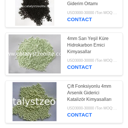
Giderim Ortamı
USD3000-30000 /Ton MOQ:1 kg
CONTACT
10
TS-1 Zeolit
4mm Sarı Yeşil Küre
Hidrokarbon Emici
Kimyasallar
USD3000-30000 /Ton MOQ:1 kg
CONTACT
10
Çift Fonksiyonlu 4mm
Arsenik Giderici
HTS Katalizörü
Katalizör Kimyasalları
USD3000-30000 /Ton MOQ:1 kg
CONTACT