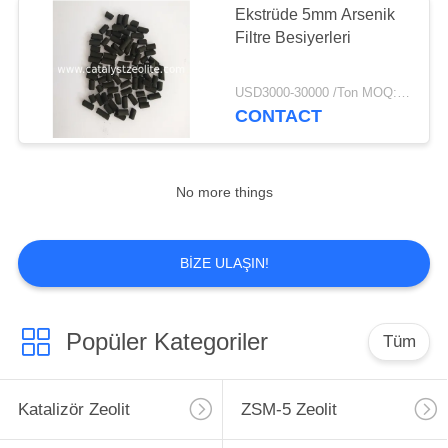
Ekstrüde 5mm Arsenik
Hidrojen Giderici
Filtre Besiyerleri
Katalizör
USD3000-30000 /Ton MOQ:1 kg
CONTACT
No more things
49
Vites Değiştirme
BIZE ULAŞIN!
Katalizörü
Popüler Kategoriler
Tüm
Katalizör Zeolit
ZSM-5 Zeolit
42