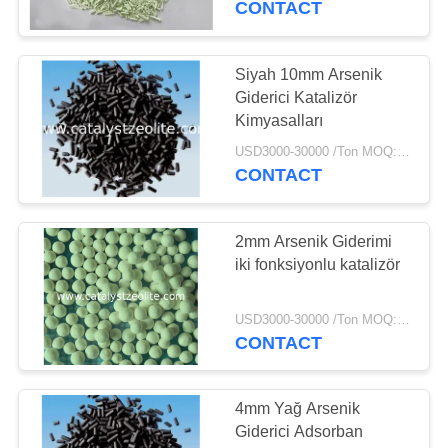
CONTACT
16
Siyah 10mm Arsenik
Arsenik Giderimi
Giderici Katalizör
Kimyasalları
USD3000-30000 /Ton MOQ:1 kg
CONTACT
2mm Arsenik Giderimi
5
iki fonksiyonlu katalizör
Klorsuzlaştırma
Maddesi
USD3000-30000 /Ton MOQ:1 kg
CONTACT
4mm Yağ Arsenik
Giderici Adsorban