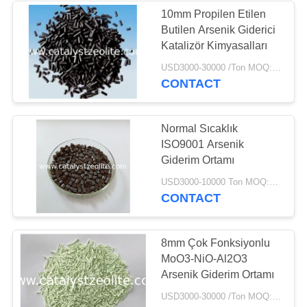
10mm Propilen Etilen
Butilen Arsenik Giderici
58
Katalizör Kimyasalları
Zeolit ​​Moleküler
USD3000-30000 /Ton MOQ:1 kg
CONTACT
Elek
Normal Sıcaklık
ISO9001 Arsenik
Giderim Ortamı
44
USD3000-10000 Ton MOQ:1 kg
CONTACT
Kükürt Giderme
Maddesi
8mm Çok Fonksiyonlu
MoO3-NiO-Al2O3
Arsenik Giderim Ortamı
USD3000-30000 /Ton MOQ:1 kg