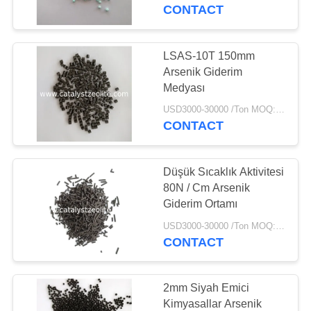
CONTACT
BIZE
ULAŞIN
LSAS-10T 150mm
12
Arsenik Giderim
HABERLER
Medyası
Beta Zeolit
USD3000-30000 /Ton MOQ:1 kg
CONTACT
VAKALAR
Düşük Sıcaklık Aktivitesi
SITE
80N / Cm Arsenik
HARITASI
Giderim Ortamı
17
USD3000-30000 /Ton MOQ:1 kg
CONTACT
PRIVACY
SAPO-34 Zeolit
POLICY
2mm Siyah Emici
Kimyasallar Arsenik