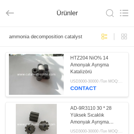
CATALYSTS
GROUP
CO.,LTD.
Ürünler
All
Rights
Reserved.
EV
ammonia decomposition catalyst
ÜRÜNLER
HTZ204 NiO% 14
Amonyak Ayrışma
HAKKIMIZDA
Katalizörü
USD3000-30000 /Ton MOQ:1 kg
FABRIKA
CONTACT
TURU
AD-9R3110 30 * 28
KALITE
Yüksek Sıcaklık
Amonyak Ayrışma
KONTROL
Katalizörü
USD3000-30000 /Ton MOQ:1 kg