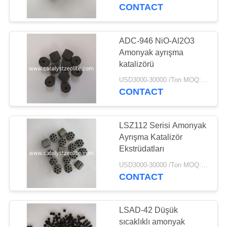
CONTACT
BIZE
ULAŞIN
ADC-946 NiO-Al2O3
Amonyak ayrışma
HABERLER
katalizörü
USD3000-30000 /Ton MOQ:1 kg
CONTACT
VAKALAR
LSZ112 Serisi Amonyak
SITE
Ayrışma Katalizör
HARITASI
Ekstrüdatları
USD3000-30000 /Ton MOQ:1 kg
CONTACT
PRIVACY
POLICY
LSAD-42 Düşük
sıcaklıklı amonyak