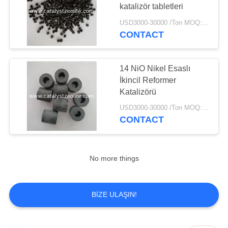
katalizör tabletleri
USD3000-30000 /Ton MOQ:1 kg
CONTACT
14 NiO Nikel Esaslı
İkincil Reformer
Katalizörü
USD3000-30000 /Ton MOQ:1 kg
CONTACT
No more things
BIZE ULAŞIN!