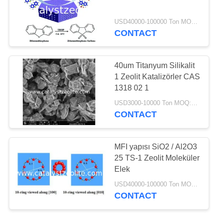
USD40000-100000 Ton MOQ:1 kg
CONTACT
40um Titanyum Silikalit
1 Zeolit ​​Katalizörler CAS
1318 02 1
USD3000-10000 Ton MOQ:1 kg
CONTACT
MFI yapısı SiO2 / Al2O3
25 TS-1 Zeolit ​​Moleküler
Elek
USD40000-100000 Ton MOQ:1 kg
CONTACT