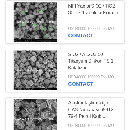
MFI Yapısı SiO2 / TiO2
30 TS-1 Zeolit ​​adsorban
USD40000-100000 Ton MOQ:1 kg
CONTACT
SiO2 / AL2O3 50
Titanyum Silikon TS 1
Katalizör
USD40000-100000 Ton MOQ:1 kg
CONTACT
Akışkanlaştırma için
CAS Numarası 69912-
79-4 Petrol Katkı
Maddeleri Zsm-5 Zeolit
USD40000-100000 Ton MOQ:1 kg