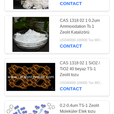
CONTACT
BIZE
ULAŞIN
CAS 1318 02 1 0.2um
Ammoxidation Ts 1
HABERLER
Zeolit ​​Katalizörü
USD40000-100000 Ton MOQ:1 kg
CONTACT
VAKALAR
CAS 1318 02 1 SiO2 /
SITE
TiO2 40 beyaz TS-1
HARITASI
Zeolit ​​tozu
USD40000-100000 Ton MOQ:1 kg
CONTACT
PRIVACY
POLICY
0.2-0.4um TS-1 Zeolit ​​
Moleküler Elek tozu