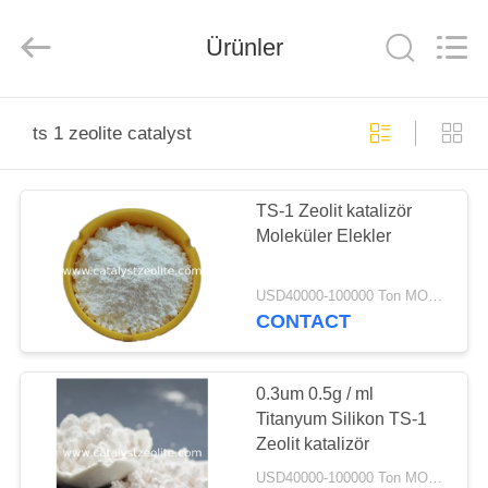
CATALYSTS
GROUP
CO.,LTD.
Ürünler
All
Rights
Reserved.
EV
ts 1 zeolite catalyst
ÜRÜNLER
TS-1 Zeolit ​​katalizör
Moleküler Elekler
HAKKIMIZDA
USD40000-100000 Ton MOQ:1 kg
FABRIKA
CONTACT
TURU
0.3um 0.5g / ml
KALITE
Titanyum Silikon TS-1
Zeolit ​​katalizör
KONTROL
USD40000-100000 Ton MOQ:1 kg