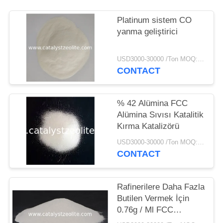
Platinum sistem CO
yanma geliştirici
USD3000-30000 /Ton MOQ:1 kg
CONTACT
% 42 Alümina FCC
Alümina Sıvısı Katalitik
Kırma Katalizörü
USD3000-30000 /Ton MOQ:1 kg
CONTACT
Rafinerilere Daha Fazla
Butilen Vermek İçin
0.76g / Ml FCC
Katalizörü