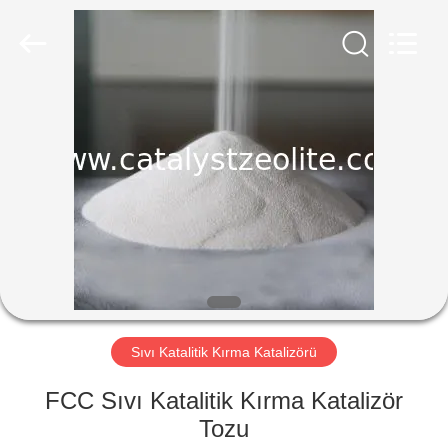
CATALYSTS
GROUP
CO.,LTD.
All
Rights
Reserved.
EV
ÜRÜNLER
HAKKIMIZDA
FABRIKA
TURU
Sıvı Katalitik Kırma Katalizörü
KALITE
FCC Sıvı Katalitik Kırma Katalizör
KONTROL
Tozu