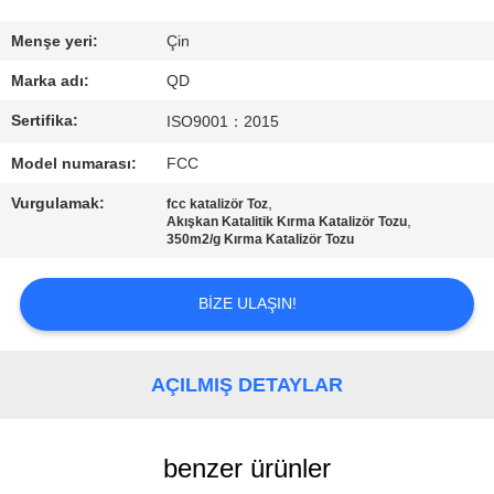
BIZE
Menşe yeri:
Çin
ULAŞIN
Marka adı:
QD
Sertifika:
ISO9001：2015
HABERLER
Model numarası:
FCC
Vurgulamak:
,
fcc katalizör Toz
VAKALAR
,
Akışkan Katalitik Kırma Katalizör Tozu
350m2/g Kırma Katalizör Tozu
SITE
BIZE ULAŞIN!
HARITASI
AÇILMIŞ DETAYLAR
PRIVACY
POLICY
benzer ürünler