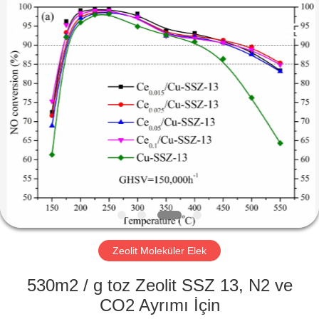
CATALYSTS
GROUP
CO.,LTD.
All
Rights
Reserved.
EV
ÜRÜNLER
HAKKIMIZDA
FABRIKA
TURU
Zeolit ​​Moleküler Elek
KALITE
530m2 / g toz Zeolit ​​SSZ 13, N2 ve
KONTROL
CO2 Ayrımı İçin