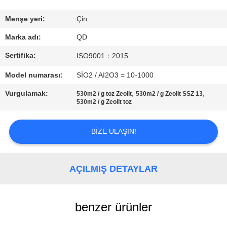
BIZE
Menşe yeri:
Çin
ULAŞIN
Marka adı:
QD
Sertifika:
ISO9001：2015
HABERLER
Model numarası:
SİO2 / AI2O3 = 10-1000
Vurgulamak:
,
,
530m2 / g toz Zeolit
530m2 / g Zeolit ​​SSZ 13
VAKALAR
530m2 / g Zeolit ​​toz
SITE
BIZE ULAŞIN!
HARITASI
AÇILMIŞ DETAYLAR
PRIVACY
POLICY
benzer ürünler