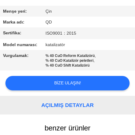
BIZE
Menşe yeri:
Çin
ULAŞIN
Marka adı:
QD
Sertifika:
ISO9001：2015
HABERLER
Model numarası:
katalizatör
Vurgulamak:
,
% 40 CuO Reform Katalizörü
VAKALAR
,
% 40 CuO Katalizör peletleri
% 40 CuO Shift Katalizörü
SITE
BIZE ULAŞIN!
HARITASI
AÇILMIŞ DETAYLAR
PRIVACY
POLICY
benzer ürünler