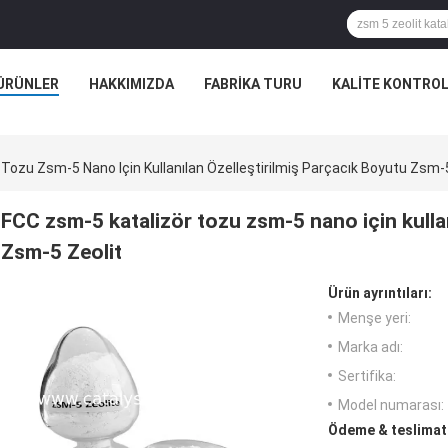
ÜRÜNLER
HAKKIMIZDA
FABRIKA TURU
KALITE KONTRO
Tozu Zsm-5 Nano Için Kullanılan Özelleştirilmiş Parçacık Boyutu Zsm-5
FCC zsm-5 katalizör tozu zsm-5 nano için kullan
Zsm-5 Zeolit
Ürün ayrıntıları:
Menşe yeri:
Marka adı:
Sertifika:
Model numarası:
Ödeme & teslimat 