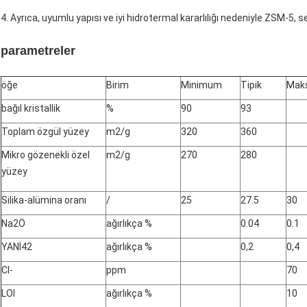
4. Ayrıca, uyumlu yapısı ve iyi hidrotermal kararlılığı nedeniyle ZSM-5, se
parametreler
öğe
Birim
Minimum
Tipik
Mak
bağıl kristallik
%
90
93
Toplam özgül yüzey
m
2
/g
320
360
Mikro gözenekli özel
m
2
/g
270
280
yüzey
Silika-alümina oranı
/
25
27.5
30
Na
2
Ö
ağırlıkça %
0.04
0.1
YANİ
4
2
ağırlıkça %
0,2
0,4
Cl-
ppm
70
LOI
ağırlıkça %
10