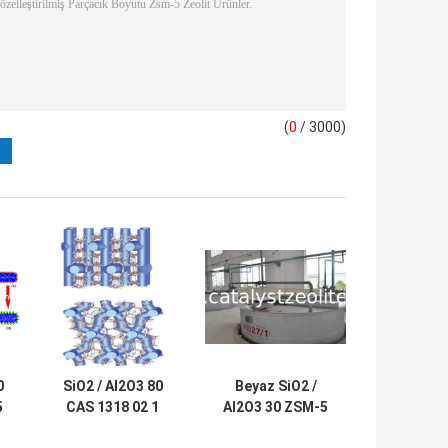
(
0
/ 3000)
0
SiO2 / Al2O3 80
Beyaz SiO2 /
5
CAS 1318 02 1
Al2O3 30 ZSM-5
ZSM-5 Zeolit ​​
Zeolit ​​Tozu CAS