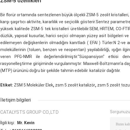
ZSM-5 özellikleri
Bir florür ortamında sentezlenen büyük ölçekli ZSM-5 zeolit ​​kristaller
karşı şaşırtıcı aktivite, kararlılık ve seçicilik gösterir.Sentez param
yüksek kalitede ZSM-5 tek kristalleri üretilebilir.SEM, HRTEM, CO-FTI
düzlük, yapısal kusurlar, harici seçici olmayan yüzey asit bölgeleri ve
edilemeyen değişkenlerin olmadığını kanıtladı ( EFAl ) Türler.N 2-ve a
moleküllerinin (toluen, benzen ve neopentan) yayılabilirliği, ışığın ilgi
veren PFG-NMR ile değerlendirilmiştir."Süspansiyon" etkisi dene
rasyonelleştirme girişiminde vurgulanmıştır: Maxwell-Boltzmann'a da
(MTP) ürününü doğru bir şekilde tahmin edebilir. katalizör dağıtılır.
,
,
Etiket:
ZSM 5 Moleküler Elek
zsm 5 zeolit ​​katalizör
zsm 5 zeolit ​​tozu
İletişim bilgileri
CATALYSTS GROUP CO.,LTD
Sorgunuzu
İlgili kişi:
Mr. Kevin