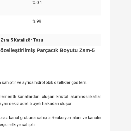
% 0.1
:
% 99
:
u Zsm-5 Katalizör Tozu
 özelleştirilmiş Parçacık Boyutu Zsm-5
a sahiptir ve ayrıca hidrofobik özellikler gösterir.
lementli kanallardan oluşan kristal alüminosilikatlar
ayan sekiz adet 5 üyeli halkadan oluşur.
apraz kanal grubuna sahiptir.Reaksiyon alanı ve kanalın
eçici etkiye sahiptir.