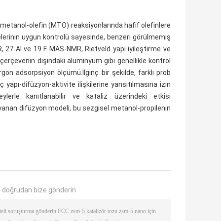
i, metanol-olefin (MTO) reaksiyonlarında hafif olefinlere
etrelerinin uygun kontrolü sayesinde, benzeri görülmemiş
R, 27 Al ve 19 F MAS-NMR, Rietveld yapı iyileştirme ve
 çerçevenin dışındaki alüminyum gibi genellikle kontrol
rgon adsorpsiyon ölçümü.İlginç bir şekilde, farklı prob
nç yapı-difüzyon-aktivite ilişkilerine yansıtılmasına izin
ylerle kanıtlanabilir ve kataliz üzerindeki etkisi
yanan difüzyon modeli, bu sezgisel metanol-propilenin
 doğrudan bize gönderin