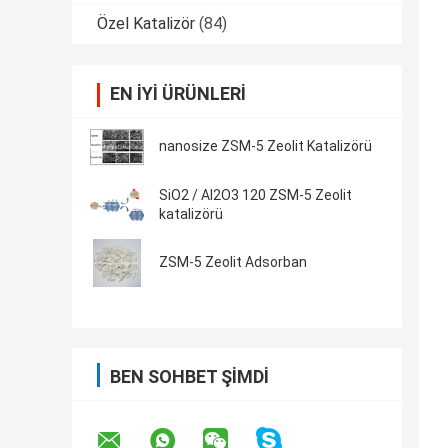
Özel Katalizör
(84)
EN IYI ÜRÜNLERI
nanosize ZSM-5 Zeolit ​​Katalizörü
SiO2 / Al2O3 120 ZSM-5 Zeolit ​​
katalizörü
ZSM-5 Zeolit ​​Adsorban
BEN SOHBET ŞIMDI