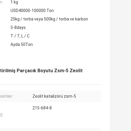
ı:
1 kg
USD40000-100000 Ton
25kg / torba veya 500kg / torba ve karbon
5-8days
T / T, L / C
Ayda 50Ton
ştirilmiş Parçacık Boyutu Zsm-5 Zeolit
isimler:
Zeolit ​​katalizörü zsm-5
215-684-8
S: