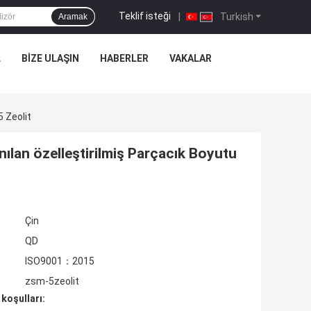
Teklif isteği
|
Turkish
Aramak
L
BIZE ULAŞIN
HABERLER
VAKALAR
 Zeolit
ılan özelleştirilmiş Parçacık Boyutu
Çin
QD
ISO9001：2015
zsm-5zeolit
koşulları: