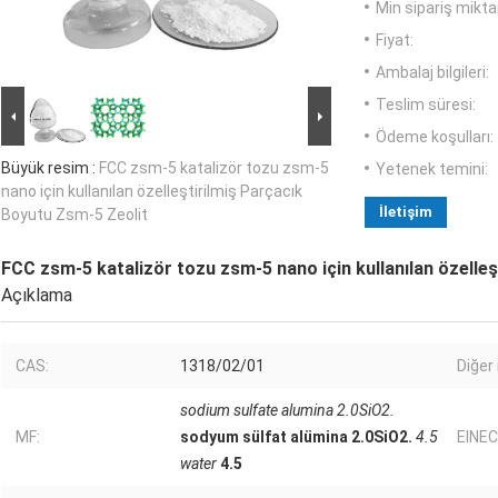
Min sipariş miktar
Fiyat:
Ambalaj bilgileri:
Teslim süresi:
Ödeme koşulları:
Büyük resim :
FCC zsm-5 katalizör tozu zsm-5
Yetenek temini:
nano için kullanılan özelleştirilmiş Parçacık
İletişim
Boyutu Zsm-5 Zeolit
FCC zsm-5 katalizör tozu zsm-5 nano için kullanılan özelle
Açıklama
CAS:
1318/02/01
Diğer 
sodium sulfate alumina 2.0SiO2.
MF:
sodyum sülfat alümina 2.0SiO2.
4.5
EINEC
water
4.5