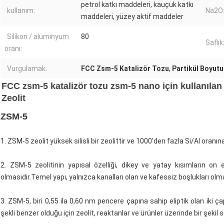
petrol katkı maddeleri, kauçuk katkı
kullanım:
Na2O
maddeleri, yüzey aktif maddeler
Silikon / alüminyum
80
Saflık
oranı:
Vurgulamak:
FCC Zsm-5 Katalizör Tozu
,
Partikül Boyut
FCC zsm-5 katalizör tozu zsm-5 nano için kullanılan
Zeolit
ZSM-5
1. ZSM-5 zeolit ​​yüksek silisli bir zeolittir ve 1000'den fazla Si/Al oranın
2. ZSM-5 zeolitinin yapısal özelliği, dikey ve yatay kısımların on e
olmasıdır.Temel yapı, yalnızca kanalları olan ve kafessiz boşlukları olm
3. ZSM-5, biri 0,55 ila 0,60 nm pencere çapına sahip eliptik olan iki ç
şekli benzer olduğu için zeolit, reaktanlar ve ürünler üzerinde bir şekil s