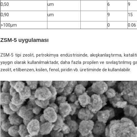
D,50
um
6
9
D,90
um
9
15
>100μm
0
0.06
ZSM-5 uygulaması
ZSM-5 tipi zeolit, petrokimya endüstrisinde, akışkanlaştırma, katalit
yaygın olarak kullanılmaktadır, daha fazla propilen ve sıvılaştırılmış ga
zeolit, etilbenzen, ksilen, fenol, piridin vb. üretiminde de kullanılabilir.