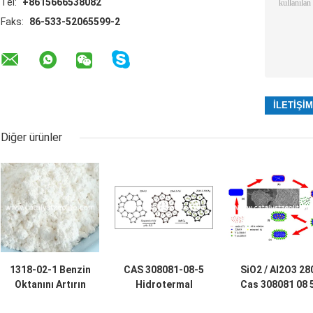
Tel:
+8615666538082
Faks:
86-533-52065599-2
Diğer ürünler
1318-02-1 Benzin
CAS 308081-08-5
SiO2 / Al2O3 28
Oktanını Artırın
Hidrotermal
Cas 308081 08 
500m2 / g ZSM-5
Sentezlenmiş
ZSM-5 Zeolit ​​