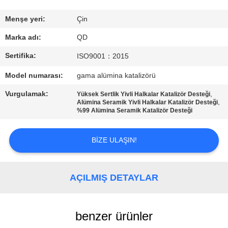
BIZE
Menşe yeri:
Çin
ULAŞIN
Marka adı:
QD
Sertifika:
ISO9001：2015
HABERLER
Model numarası:
gama alümina katalizörü
Vurgulamak:
,
Yüksek Sertlik Yivli Halkalar Katalizör Desteği
VAKALAR
,
Alümina Seramik Yivli Halkalar Katalizör Desteği
%99 Alümina Seramik Katalizör Desteği
SITE
BIZE ULAŞIN!
HARITASI
AÇILMIŞ DETAYLAR
PRIVACY
POLICY
benzer ürünler