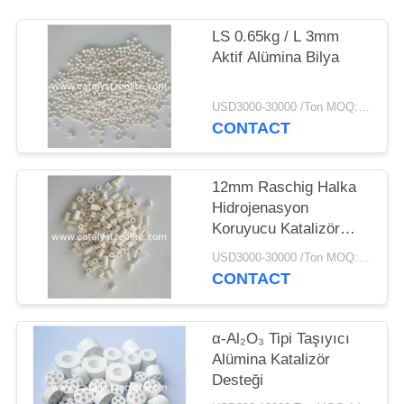
LS 0.65kg / L 3mm
Aktif Alümina Bilya
USD3000-30000 /Ton MOQ:1 kg
CONTACT
12mm Raschig Halka
Hidrojenasyon
Koruyucu Katalizör
Taşıyıcı
USD3000-30000 /Ton MOQ:1 kg
CONTACT
α-Al₂O₃ Tipi Taşıyıcı
Alümina Katalizör
Desteği