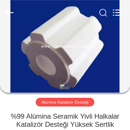
CATALYSTS
GROUP
CO.,LTD.
All
Rights
Reserved.
EV
ÜRÜNLER
HAKKIMIZDA
FABRIKA
TURU
Alümina Katalizör Desteği
KALITE
%99 Alümina Seramik Yivli Halkalar
KONTROL
Katalizör Desteği Yüksek Sertlik