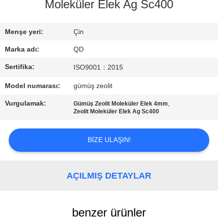
Moleküler Elek Ag Sc400
BIZE
ULAŞIN
Menşe yeri:
Çin
Marka adı:
QD
HABERLER
Sertifika:
ISO9001：2015
Model numarası:
gümüş zeolit
VAKALAR
Vurgulamak:
,
Gümüş Zeolit ​​Moleküler Elek 4mm
Zeolit ​​Moleküler Elek Ag Sc400
SITE
HARITASI
BIZE ULAŞIN!
PRIVACY
AÇILMIŞ DETAYLAR
POLICY
benzer ürünler