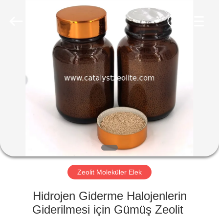
CATALYSTS
GROUP
CO.,LTD.
All
Rights
Reserved.
EV
ÜRÜNLER
HAKKIMIZDA
FABRIKA
TURU
Zeolit ​​Moleküler Elek
KALITE
Hidrojen Giderme Halojenlerin
KONTROL
Giderilmesi için Gümüş Zeolit ​​