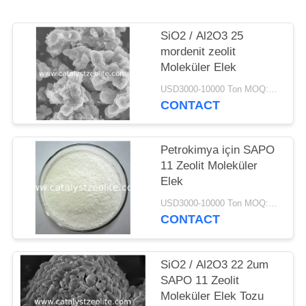
SiO2 / Al2O3 25
mordenit zeolit ​​
Moleküler Elek
USD3000-10000 Ton MOQ:1 kg
CONTACT
Petrokimya için SAPO
11 Zeolit ​​Moleküler
Elek
USD3000-10000 Ton MOQ:1 kg
CONTACT
SiO2 / Al2O3 22 2um
SAPO 11 Zeolit ​​
Moleküler Elek Tozu