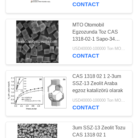
CONTACT
BIZE
ULAŞIN
MTO Otomobil
Egzozunda Toz CAS
HABERLER
1318-02-1 Sapo-34
Zeolit ​​Katalizörü
USD40000-100000 Ton MOQ:1 kg
CONTACT
VAKALAR
CAS 1318 02 1 2-3um
SITE
SSZ-13 Zeolit ​​Araba
HARITASI
egzoz katalizörü olarak
USD40000-100000 Ton MOQ:1 kg
CONTACT
PRIVACY
POLICY
3um SSZ-13 Zeolit ​​Tozu
CAS 1318 02 1