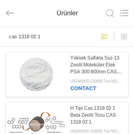
CATALYSTS
GROUP
CO.,LTD.
Ürünler
All
Rights
Reserved.
EV
cas 1318 02 1
ÜRÜNLER
Yüksek Saflıkta Ssz-13
Zeolit ​​Moleküler Elek
HAKKIMIZDA
PSA 300-800nm ​​CAS
1318-02-1
USD40000-100000 Ton MOQ:1 kg
FABRIKA
CONTACT
TURU
H Tipi Cas 1318 02 1
KALITE
Beta Zeolit ​​Tozu CAS
1318 02 1
KONTROL
USD40000-100000 Ton MOQ:1 kg