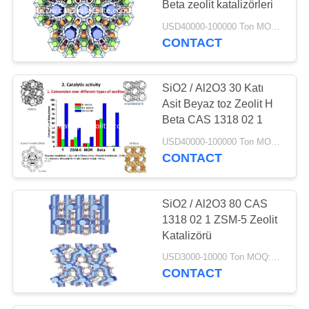
Beta zeolit ​​katalizörleri
USD40000-100000 Ton MOQ:1 kg
CONTACT
SiO2 / Al2O3 30 Katı
Asit Beyaz toz Zeolit ​​H
Beta CAS 1318 02 1
USD40000-100000 Ton MOQ:1 kg
CONTACT
SiO2 / Al2O3 80 CAS
1318 02 1 ZSM-5 Zeolit ​​
Katalizörü
USD3000-10000 Ton MOQ:1 kg
CONTACT