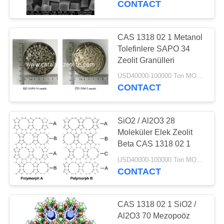
CONTACT
CAS 1318 02 1 Metanol
Tolefinlere SAPO 34
Zeolit ​​Granülleri
USD40000-100000 Ton MOQ:1 kg
CONTACT
SiO2 / Al2O3 28
Moleküler Elek Zeolit ​​
Beta CAS 1318 02 1
USD40000-100000 Ton MOQ:1 kg
CONTACT
CAS 1318 02 1 SiO2 /
Al2O3 70 Mezopoöz