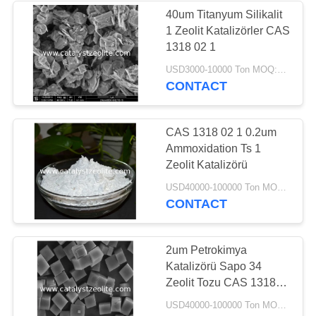
40um Titanyum Silikalit
1 Zeolit ​​Katalizörler CAS
1318 02 1
USD3000-10000 Ton MOQ:1 kg
CONTACT
CAS 1318 02 1 0.2um
Ammoxidation Ts 1
Zeolit ​​Katalizörü
USD40000-100000 Ton MOQ:1 kg
CONTACT
2um Petrokimya
Katalizörü Sapo 34
Zeolit ​​Tozu CAS 1318
02 1
USD40000-100000 Ton MOQ:1 kg