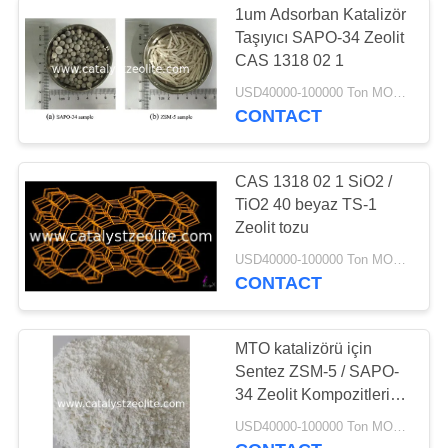
1um Adsorban Katalizör
Taşıyıcı SAPO-34 Zeolit ​​
CAS 1318 02 1
USD40000-100000 Ton MOQ:1 kg
CONTACT
CAS 1318 02 1 SiO2 /
TiO2 40 beyaz TS-1
Zeolit ​​tozu
USD40000-100000 Ton MOQ:1 kg
CONTACT
MTO katalizörü için
Sentez ZSM-5 / SAPO-
34 Zeolit ​​Kompozitleri
CAS 1318-02-1
USD40000-100000 Ton MOQ:1 kg