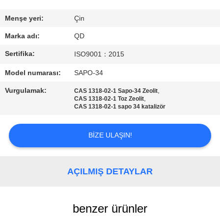
BIZE
Menşe yeri:
Çin
ULAŞIN
Marka adı:
QD
Sertifika:
ISO9001：2015
HABERLER
Model numarası:
SAPO-34
Vurgulamak:
,
CAS 1318-02-1 Sapo-34 Zeolit
VAKALAR
,
CAS 1318-02-1 Toz Zeolit
CAS 1318-02-1 sapo 34 katalizör
SITE
BIZE ULAŞIN!
HARITASI
AÇILMIŞ DETAYLAR
PRIVACY
POLICY
benzer ürünler