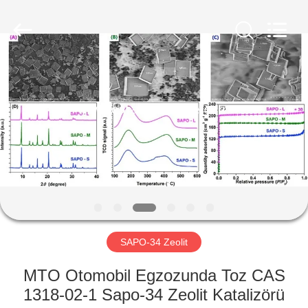
CATALYSTS
GROUP
CO.,LTD.
All
Rights
Reserved.
EV
ÜRÜNLER
HAKKIMIZDA
FABRIKA
TURU
SAPO-34 Zeolit
KALITE
MTO Otomobil Egzozunda Toz CAS
KONTROL
1318-02-1 Sapo-34 Zeolit ​​Katalizörü