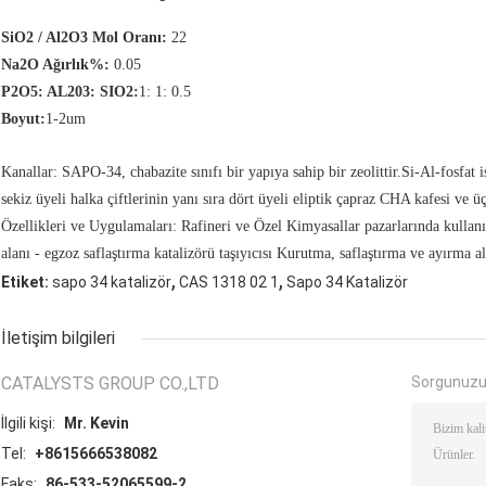
SiO2 / Al2O3 Mol Oranı:
22
Na2O Ağırlık%:
0.05
P2O5: AL203: SIO2:
1: 1: 0.5
Boyut:
1-2um
Kanallar: SAPO-34, chabazite sınıfı bir yapıya sahip bir zeolittir.Si-Al-fosfat iske
sekiz üyeli halka çiftlerinin yanı sıra dört üyeli eliptik çapraz CHA kafesi ve ü
Özellikleri ve Uygulamaları: Rafineri ve Özel Kimyasallar pazarlarında kullanı
alanı - egzoz saflaştırma katalizörü taşıyıcısı Kurutma, saflaştırma ve ayırma al
,
,
Etiket:
sapo 34 katalizör
CAS 1318 02 1
Sapo 34 Katalizör
İletişim bilgileri
CATALYSTS GROUP CO.,LTD
Sorgunuzu
İlgili kişi:
Mr. Kevin
Tel:
+8615666538082
Faks:
86-533-52065599-2