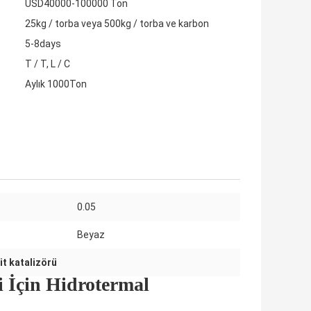
USD40000-100000 Ton
25kg / torba veya 500kg / torba ve karbon
5-8days
T / T, L / C
Aylık 1000Ton
:
0.05
Beyaz
t ​​katalizörü
 İçin Hidrotermal