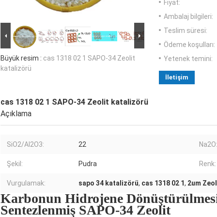
Fiyat:
Ambalaj bilgileri:
Teslim süresi:
Ödeme koşulları:
Büyük resim :
cas 1318 02 1 SAPO-34 Zeolit ​​
Yetenek temini:
katalizörü
İletişim
cas 1318 02 1 SAPO-34 Zeolit ​​katalizörü
Açıklama
SiO2/Al2O3:
22
Na2O
Şekil:
Pudra
Renk:
Vurgulamak:
sapo 34 katalizörü
,
cas 1318 02 1
,
2um Zeoli
Karbonun Hidrojene Dönüştürülmesi
Sentezlenmiş SAPO-34 Zeolit