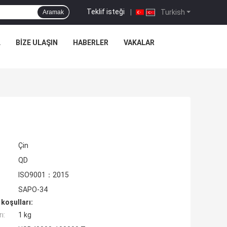
Teklif isteği
|
Turkish
Aramak
L
BIZE ULAŞIN
HABERLER
VAKALAR
Çin
QD
ISO9001：2015
SAPO-34
koşulları:
ı:
1 kg