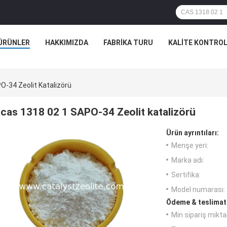
ÜRÜNLER
HAKKIMIZDA
FABRIKA TURU
KALITE KONTRO
-34 Zeolit ​​katalizörü
cas 1318 02 1 SAPO-34 Zeolit ​​katalizörü
Ürün ayrıntıları:
Menşe yeri:
Marka adı:
Sertifika:
Model numarası:
Ödeme & teslimat 
Min sipariş miktar