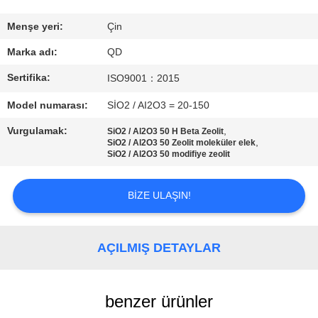
BIZE
Menşe yeri:
Çin
ULAŞIN
Marka adı:
QD
Sertifika:
ISO9001：2015
HABERLER
Model numarası:
SİO2 / AI2O3 = 20-150
Vurgulamak:
,
SiO2 / Al2O3 50 H Beta Zeolit
VAKALAR
,
SiO2 / Al2O3 50 Zeolit ​​moleküler elek
SiO2 / Al2O3 50 modifiye zeolit
SITE
BIZE ULAŞIN!
HARITASI
AÇILMIŞ DETAYLAR
PRIVACY
POLICY
benzer ürünler