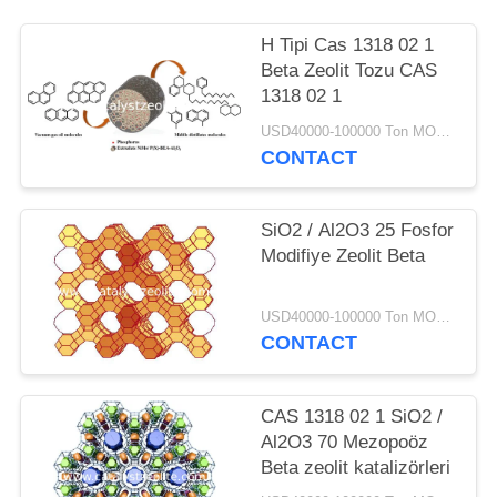
H Tipi Cas 1318 02 1
Beta Zeolit ​​Tozu CAS
1318 02 1
USD40000-100000 Ton MOQ:1 kg
CONTACT
SiO2 / Al2O3 25 Fosfor
Modifiye Zeolit ​​Beta
USD40000-100000 Ton MOQ:1 kg
CONTACT
CAS 1318 02 1 SiO2 /
Al2O3 70 Mezopoöz
Beta zeolit ​​katalizörleri