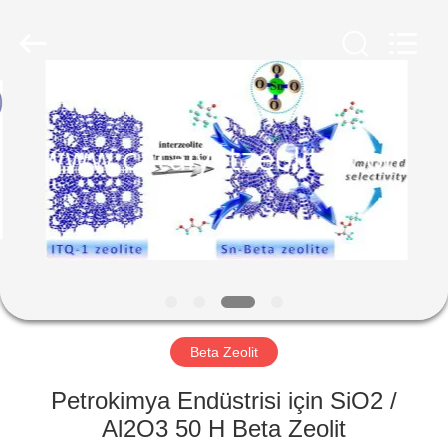
CATALYSTS
GROUP
CO.,LTD.
All
Rights
Reserved.
EV
ÜRÜNLER
HAKKIMIZDA
FABRIKA
TURU
Beta Zeolit
KALITE
Petrokimya Endüstrisi için SiO2 /
KONTROL
Al2O3 50 H Beta Zeolit