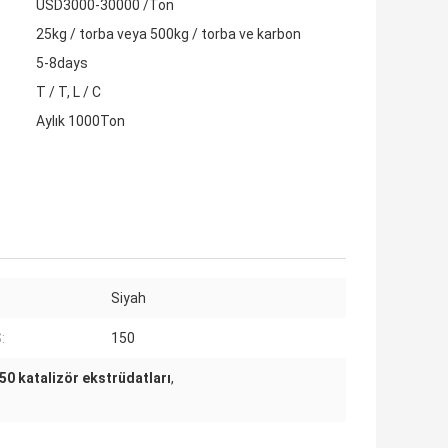
USD3000-30000 /Ton
25kg / torba veya 500kg / torba ve karbon
5-8days
T / T, L / C
Aylık 1000Ton
Siyah
:
150
50 katalizör ekstrüdatları
,