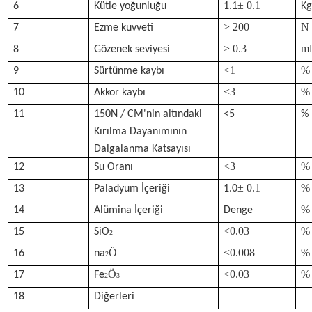
± 0.1
6
Kütle yoğunluğu
1.1
Kg
> 200
N 
7
Ezme kuvveti
> 0.3
ml
8
Gözenek seviyesi
<1
%
9
Sürtünme kaybı
<3
%
10
Akkor kaybı
11
150N / CM'nin altındaki
<5
%
Kırılma Dayanımının
Dalgalanma Katsayısı
<3
%
12
Su Oranı
± 0.1
%
13
Paladyum İçeriği
1.0
%
14
Alümina İçeriği
Denge
<0.03
%
15
SiO
2
Ö
<0.008
%
16
na
2
Ö
<0.03
%
17
Fe
2
3
18
Diğerleri