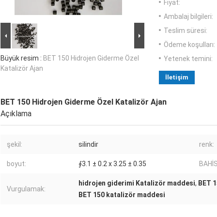
Fiyat:
Ambalaj bilgileri:
Teslim süresi:
Ödeme koşulları:
Büyük resim :
BET 150 Hidrojen Giderme Özel
Yetenek temini:
Katalizör Ajan
İletişim
BET 150 Hidrojen Giderme Özel Katalizör Ajan
Açıklama
şekil:
silindir
renk:
boyut:
∮3.1 ± 0.2 x 3.25 ± 0.35
BAHİS
hidrojen giderimi Katalizör maddesi
,
BET 1
Vurgulamak:
BET 150 katalizör maddesi