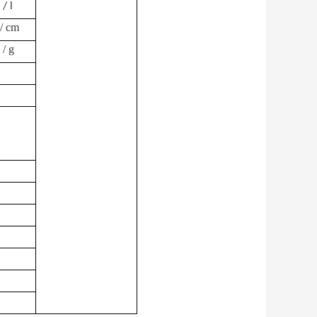
 / l
/ cm
 / g