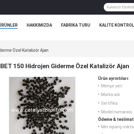
ÜRÜNLER
HAKKIMIZDA
FABRIKA TURU
KALITE KONTRO
derme Özel Katalizör Ajan
BET 150 Hidrojen Giderme Özel Katalizör Ajan
Ürün ayrıntıları:
Menşe yeri:
Marka adı:
Sertifika:
Model numarası:
Ödeme & teslimat 
Min sipariş miktar