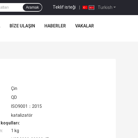
Teklif isteği
|
Turkish
Aramak
L
BIZE ULAŞIN
HABERLER
VAKALAR
Çin
QD
ISO9001：2015
katalizatör
koşulları:
ı:
1 kg