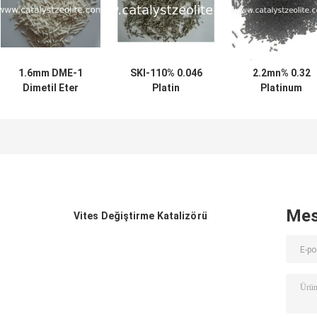
1.6mm DME-1
SKI-110% 0.046
2.2mn% 0.32
Dimetil Eter
Platin
Platinum
Katalizör
izomerizasyon
İzomerleştirm
Ekstrüdatları
katalizörü
Katalizör
ekstrüdatları
Peletleri
Mes
Vites Değiştirme Katalizörü