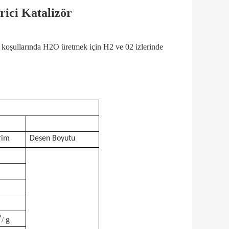
rici Katalizör
ık koşullarında H2O üretmek için H2 ve 02 izlerinde
rim
Desen Boyutu
a
a
2
/ g