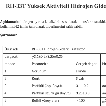
RH-33T Yüksek Aktiviteli Hidrojen Gide
bu hidrojen ayırma katalizörü esas olarak atmosferik sıcakl
Açıklama:
kullanılır.H2 izinin tam olarak giderilmesini sağlayabilir.
Şartname:
Ürün adı
RH-33T Hidrojen Giderici Katalizör
∮
±
x
±
parçacık
3.1
0.2
3.25
0.35
madde
Parametre
Gerçek değer
bi
1
Görünüm
silindir
2
Renk
Siyah
± 0.2
3
Partikül Çapı Boyutu
3.1
a
±
4
Partikül Uzunluğu Boyutu
3.25
0.3
a
> 100
5
Belirli yüzey alanı
m