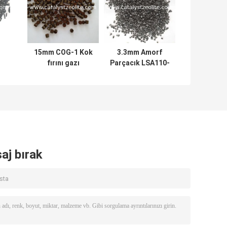
15mm COG-1 Kok
3.3mm Amorf
fırını gazı
Parçacık LSA110-
e
hidrodesülfürizasyon
1 Amonyak
katalizörü
Sentezi
ekstrüdatlar
Katalizörü
aj bırak