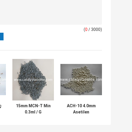
(
0
/ 3000)
ç
15mm MCN-T Min
ACH-10 4.0mm
0.3ml / G
Asetilen
Hidroterapi
Hidrojenasyon
Katalizör Taşıyıcı
Katalizörü