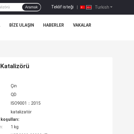
Teklif isteği
|
Turkish
Aramak
L
BIZE ULAŞIN
HABERLER
VAKALAR
Katalizörü
Çin
QD
ISO9001：2015
katalizatör
koşulları:
ı:
1 kg