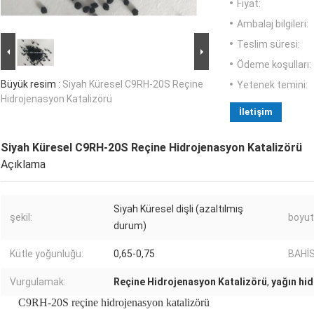
Fiyat:
Ambalaj bilgileri:
Teslim süresi:
Ödeme koşulları:
Büyük resim :
Siyah Küresel C9RH-20S Reçine
Yetenek temini:
Hidrojenasyon Katalizörü
İletişim
Siyah Küresel C9RH-20S Reçine Hidrojenasyon Katalizörü
Açıklama
Siyah Küresel dişli (azaltılmış
şekil:
boyut
durum)
Kütle yoğunluğu:
0,65-0,75
BAHİS
Vurgulamak:
Reçine Hidrojenasyon Katalizörü
,
yağın hi
C9RH-20S reçine hidrojenasyon katalizörü