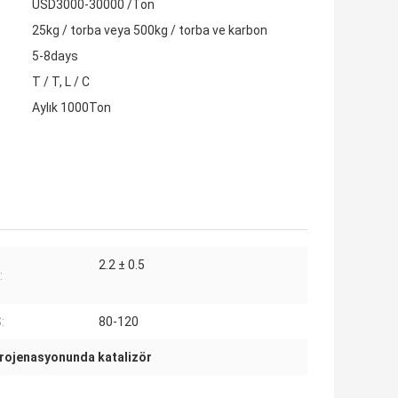
USD3000-30000 /Ton
25kg / torba veya 500kg / torba ve karbon
5-8days
T / T, L / C
Aylık 1000Ton
2.2 ± 0.5
:
:
80-120
drojenasyonunda katalizör