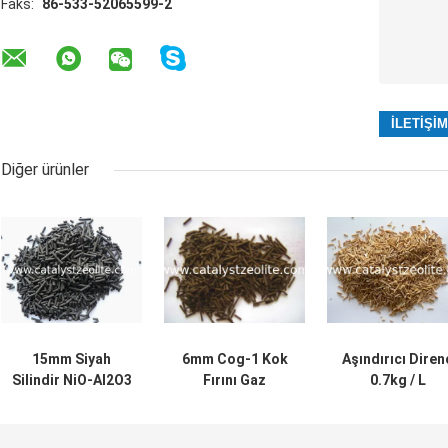
Faks:
86-533-52065599-2
Diğer ürünler
15mm Siyah
6mm Cog-1 Kok
Aşındırıcı Diren
Silindir NiO-Al2O3
Fırını Gaz
0.7kg / L
Hidrojenasyon
Hidrojenasyon
Hidroişlemci
Katalizörü
Katalizörü
Katalizörler