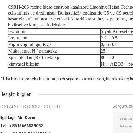
C9RH-20S reçine hidrojenasyon katalizörü Liaoning Haitai Techn
geliştirilmiş ve üretilmiştir. Bu katalizör, endüstride C5 ve C9 petro
başarıyla kullanılmıştır ve yüksek kararlılıkta su beyaz petrol reçines
Fiziksel ve kimyasal indeksler:
Görünüm
Siyah Küresel diş
boyut, mm
2.2 ± 0.5
Yığın yoğunluğu, Kg / L
0,65-0,75
Mukavemet N / parçacık≥
25
Spesifik alan (BET) M2 / g
80-120
kimyasal bileşim
Ni + Al2O3 + pr
,
,
Etiket:
katalizör ekstrüdatları
hidroişleme katalizörleri
hidrokraking k
İletişim bilgileri
CATALYSTS GROUP CO.,LTD
Sorgunuzu
İlgili kişi:
Mr. Kevin
Tel:
+8615666538082