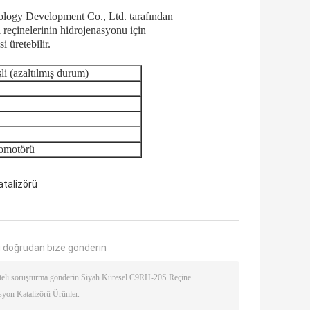
ology Development Co., Ltd. tarafından
l reçinelerinin hidrojenasyonu için
i üretebilir.
li (azaltılmış durum)
omotörü
atalizörü
 doğrudan bize gönderin