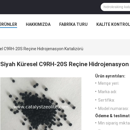
ÜRÜNLER
HAKKIMIZDA
FABRIKA TURU
KALITE KONTRO
el C9RH-20S Reçine Hidrojenasyon Katalizörü
Siyah Küresel C9RH-20S Reçine Hidrojenasyon 
Ürün ayrıntıları:
Menşe yeri:
Marka adı:
Sertifika:
Model numarası:
Ödeme & teslimat 
Min sipariş miktar