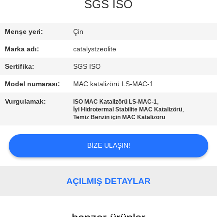
SGS ISO
BIZE
ULAŞIN
Menşe yeri:
Çin
Marka adı:
catalystzeolite
HABERLER
Sertifika:
SGS ISO
Model numarası:
MAC katalizörü LS-MAC-1
VAKALAR
Vurgulamak:
,
ISO MAC Katalizörü LS-MAC-1
,
İyi Hidrotermal Stabilite MAC Katalizörü
Temiz Benzin için MAC Katalizörü
SITE
HARITASI
BIZE ULAŞIN!
PRIVACY
AÇILMIŞ DETAYLAR
POLICY