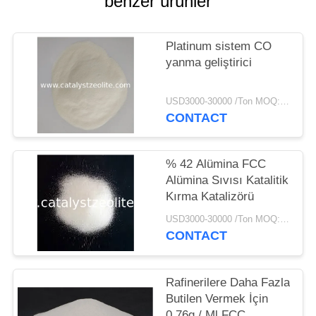
benzer ürünler
Platinum sistem CO
yanma geliştirici
USD3000-30000 /Ton MOQ:1 kg
CONTACT
% 42 Alümina FCC
Alümina Sıvısı Katalitik
Kırma Katalizörü
USD3000-30000 /Ton MOQ:1 kg
CONTACT
Rafinerilere Daha Fazla
Butilen Vermek İçin
0.76g / Ml FCC