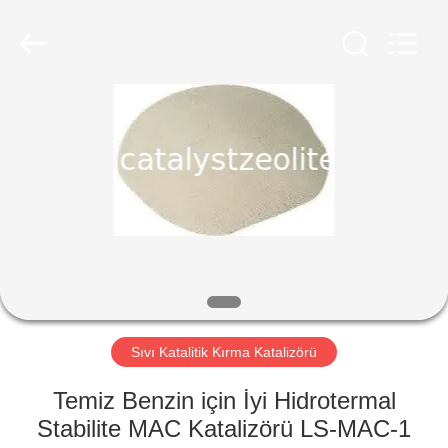
CATALYSTS
GROUP
CO.,LTD.
All
Rights
Reserved.
EV
ÜRÜNLER
HAKKIMIZDA
FABRIKA
TURU
Sıvı Katalitik Kırma Katalizörü
KALITE
Temiz Benzin için İyi Hidrotermal
KONTROL
Stabilite MAC Katalizörü LS-MAC-1