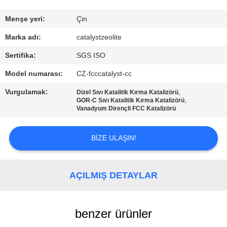
BIZE
Menşe yeri:
Çin
ULAŞIN
Marka adı:
catalystzeolite
Sertifika:
SGS ISO
HABERLER
Model numarası:
CZ-fcccatalyst-cc
Vurgulamak:
,
Dizel Sıvı Katalitik Kırma Katalizörü
VAKALAR
,
GOR-C Sıvı Katalitik Kırma Katalizörü
Vanadyum Dirençli FCC Katalizörü
SITE
BIZE ULAŞIN!
HARITASI
AÇILMIŞ DETAYLAR
PRIVACY
POLICY
benzer ürünler