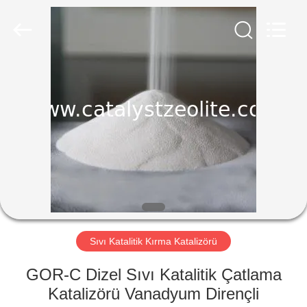
CATALYSTS
GROUP
CO.,LTD.
All
Rights
Reserved.
EV
ÜRÜNLER
HAKKIMIZDA
FABRIKA
TURU
Sıvı Katalitik Kırma Katalizörü
KALITE
GOR-C Dizel Sıvı Katalitik Çatlama
KONTROL
Katalizörü Vanadyum Dirençli