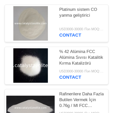
Platinum sistem CO
yanma geliştirici
USD3000-30000 /Ton MOQ:1 kg
CONTACT
% 42 Alümina FCC
Alümina Sıvısı Katalitik
Kırma Katalizörü
USD3000-30000 /Ton MOQ:1 kg
CONTACT
Rafinerilere Daha Fazla
Butilen Vermek İçin
0.76g / Ml FCC
Katalizörü