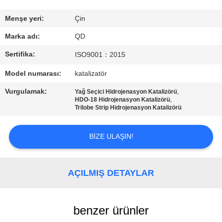
BIZE
Menşe yeri:
Çin
ULAŞIN
Marka adı:
QD
Sertifika:
ISO9001：2015
HABERLER
Model numarası:
katalizatör
Vurgulamak:
,
Yağ Seçici Hidrojenasyon Katalizörü
VAKALAR
,
HDO-18 Hidrojenasyon Katalizörü
Trilobe Strip Hidrojenasyon Katalizörü
SITE
BIZE ULAŞIN!
HARITASI
AÇILMIŞ DETAYLAR
PRIVACY
POLICY
benzer ürünler