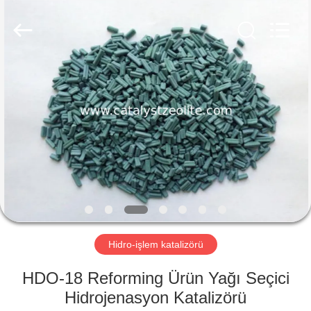
CATALYSTS
GROUP
CO.,LTD.
All
Rights
Reserved.
EV
ÜRÜNLER
HAKKIMIZDA
FABRIKA
TURU
Hidro-işlem katalizörü
KALITE
HDO-18 Reforming Ürün Yağı Seçici
KONTROL
Hidrojenasyon Katalizörü