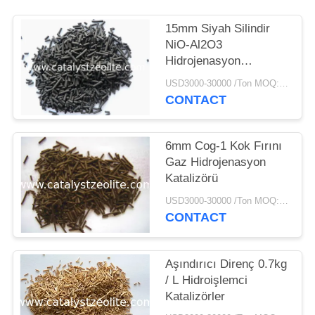
15mm Siyah Silindir
NiO-Al2O3
Hidrojenasyon
Katalizörü
USD3000-30000 /Ton MOQ:1 kg
CONTACT
6mm Cog-1 Kok Fırını
Gaz Hidrojenasyon
Katalizörü
USD3000-30000 /Ton MOQ:1 kg
CONTACT
Aşındırıcı Direnç 0.7kg
/ L Hidroişlemci
Katalizörler