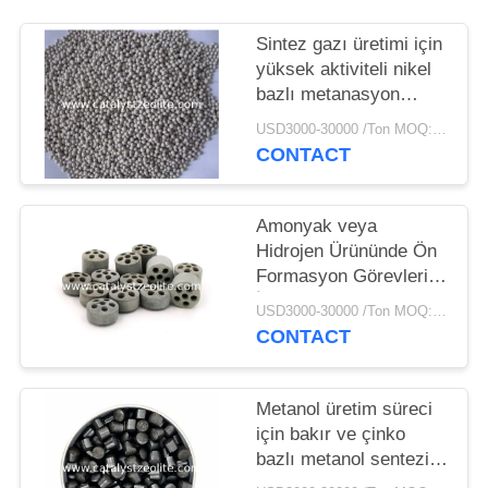
Sintez gazı üretimi için
yüksek aktiviteli nikel
bazlı metanasyon
katalizörü
USD3000-30000 /Ton MOQ:1 kg
CONTACT
Amonyak veya
Hidrojen Ürününde Ön
Formasyon Görevleri
İçin Düşük Basınçlı
USD3000-30000 /Ton MOQ:1 kg
İkincil Reform
CONTACT
Katalisörleri
Metanol üretim süreci
için bakır ve çinko
bazlı metanol sentezi
katalizörleri