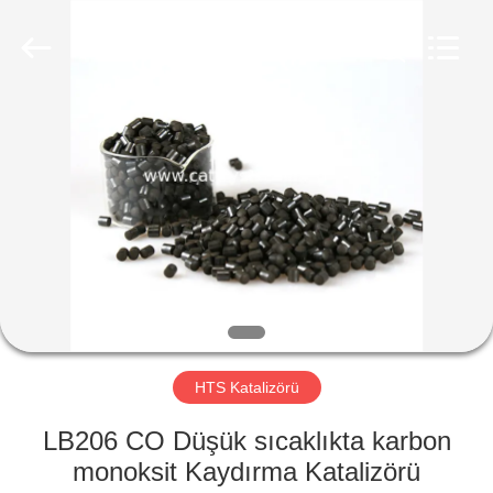
CATALYSTS
GROUP
CO.,LTD.
All
Rights
Reserved.
EV
ÜRÜNLER
HAKKIMIZDA
FABRIKA
TURU
HTS Katalizörü
KALITE
LB206 CO Düşük sıcaklıkta karbon
KONTROL
monoksit Kaydırma Katalizörü