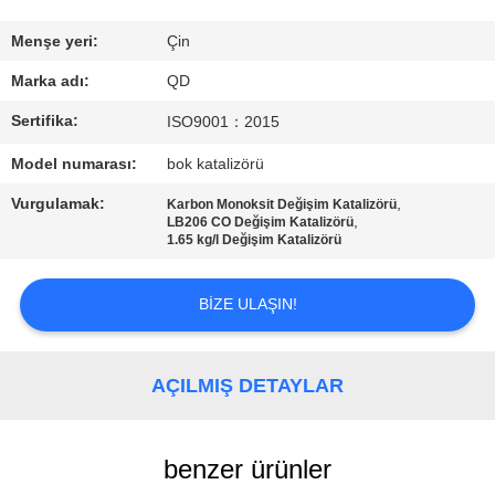
BIZE
Menşe yeri:
Çin
ULAŞIN
Marka adı:
QD
Sertifika:
ISO9001：2015
HABERLER
Model numarası:
bok katalizörü
Vurgulamak:
,
Karbon Monoksit Değişim Katalizörü
VAKALAR
,
LB206 CO Değişim Katalizörü
1.65 kg/l Değişim Katalizörü
SITE
BIZE ULAŞIN!
HARITASI
AÇILMIŞ DETAYLAR
PRIVACY
POLICY
benzer ürünler