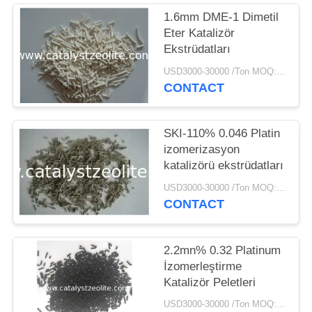
1.6mm DME-1 Dimetil
Eter Katalizör
Ekstrüdatları
USD3000-30000 /Ton MOQ:1 kg
CONTACT
SKI-110% 0.046 Platin
izomerizasyon
katalizörü ekstrüdatları
USD3000-30000 /Ton MOQ:1 kg
CONTACT
2.2mn% 0.32 Platinum
İzomerleştirme
Katalizör Peletleri
USD3000-30000 /Ton MOQ:1 kg