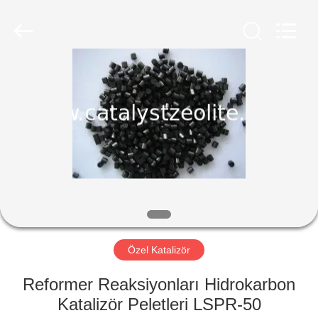
CATALYSTS
GROUP
CO.,LTD.
All
Rights
Reserved.
EV
ÜRÜNLER
HAKKIMIZDA
FABRIKA
TURU
Özel Katalizör
KALITE
Reformer Reaksiyonları Hidrokarbon
KONTROL
Katalizör Peletleri LSPR-50