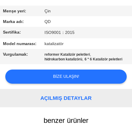
BIZE
Menşe yeri:
Çin
ULAŞIN
Marka adı:
QD
Sertifika:
ISO9001：2015
HABERLER
Model numarası:
katalizatör
Vurgulamak:
,
reformer Katalizör peletleri
VAKALAR
,
hidrokarbon katalizörü
6 * 6 Katalizör peletleri
SITE
BIZE ULAŞIN!
HARITASI
AÇILMIŞ DETAYLAR
PRIVACY
POLICY
benzer ürünler