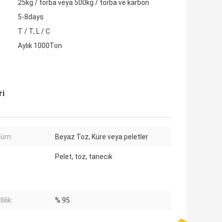
25kg / torba veya 500kg / torba ve karbon
5-8days
T / T, L / C
Aylık 1000Ton
ri
nüm:
Beyaz Toz, Küre veya peletler
Pelet, toz, tanecik
lilik:
% 95