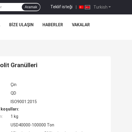
Teklif isteği
|
Turkish
Aramak
L
BIZE ULAŞIN
HABERLER
VAKALAR
t ​​Granülleri
Çin
QD
ISO9001:2015
koşulları:
ı:
1 kg
USD40000-100000 Ton