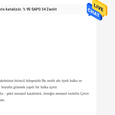
mto katalizör
,
% 95 SAPO 34 Zeolit
letinin birincil bileşenidir.Bu zeolit ​​altı üyeli halka ve
ç boyutlu gözenek yapılı bir halka içerir.
lır - şekil metanol katalizörü, örneğin metanol toolefin Çevre
anı.