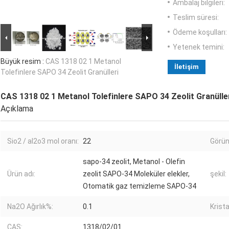
Ambalaj bilgileri:
Teslim süresi:
Ödeme koşulları:
Yetenek temini:
Büyük resim :
CAS 1318 02 1 Metanol
İletişim
Tolefinlere SAPO 34 Zeolit ​​Granülleri
CAS 1318 02 1 Metanol Tolefinlere SAPO 34 Zeolit ​​Granülle
Açıklama
Sio2 / al2o3 mol oranı:
22
Görü
sapo-34 zeolit, Metanol - Olefin
Ürün adı:
zeolit ​​SAPO-34 Moleküler elekler,
şekil:
Otomatik gaz temizleme SAPO-34
Na2O Ağırlık%:
0.1
Kristal
CAS:
1318/02/01