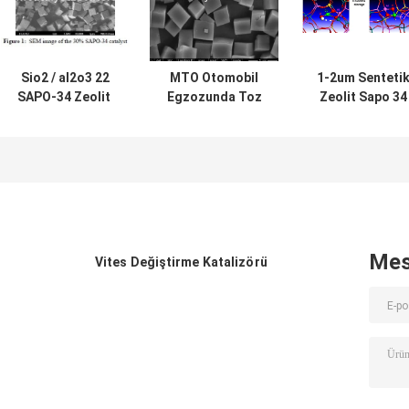
Sio2 / al2o3 22
MTO Otomobil
1-2um Senteti
SAPO-34 Zeolit ​​
Egzozunda Toz
Zeolit ​​Sapo 34
Moleküler Elek
CAS 1318-02-1
Katalizör
Sapo-34 Zeolit ​​
Katalizörü
Mes
Vites Değiştirme Katalizörü