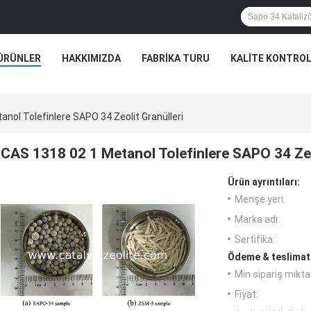
ÜRÜNLER
HAKKIMIZDA
FABRIKA TURU
KALITE KONTRO
nol Tolefinlere SAPO 34 Zeolit ​​Granülleri
CAS 1318 02 1 Metanol Tolefinlere SAPO 34 Zeoli
Ürün ayrıntıları:
Menşe yeri:
Marka adı:
Sertifika:
Ödeme & teslimat 
Min sipariş miktar
Fiyat: