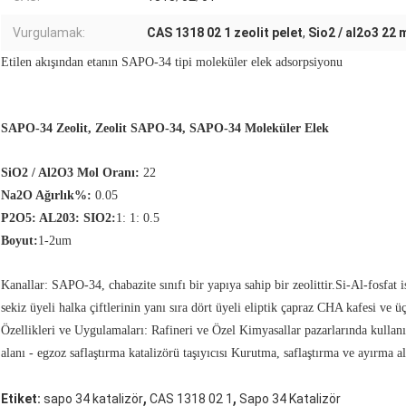
Vurgulamak:
CAS 1318 02 1 zeolit ​​pelet
,
Sio2 / al2o3 22 
Etilen akışından etanın SAPO-34 tipi moleküler elek adsorpsiyonu
SAPO-34 Zeolit, Zeolit ​​SAPO-34, SAPO-34 Moleküler Elek
SiO2 / Al2O3 Mol Oranı:
22
Na2O Ağırlık%:
0.05
P2O5: AL203: SIO2:
1: 1: 0.5
Boyut:
1-2um
Kanallar: SAPO-34, chabazite sınıfı bir yapıya sahip bir zeolittir.Si-Al-fosfat iske
sekiz üyeli halka çiftlerinin yanı sıra dört üyeli eliptik çapraz CHA kafesi ve ü
Özellikleri ve Uygulamaları: Rafineri ve Özel Kimyasallar pazarlarında kullanı
alanı - egzoz saflaştırma katalizörü taşıyıcısı Kurutma, saflaştırma ve ayırma al
,
,
Etiket:
sapo 34 katalizör
CAS 1318 02 1
Sapo 34 Katalizör