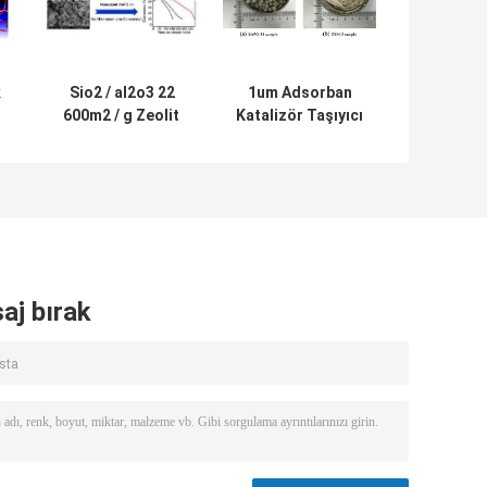
k
Sio2 / al2o3 22
1um Adsorban
600m2 / g Zeolit ​​
Katalizör Taşıyıcı
SAPO-34
SAPO-34 Zeolit ​​
Adsorban
CAS 1318 02 1
Katalizörü
aj bırak